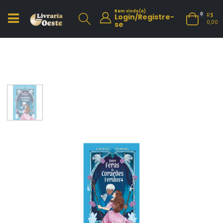
Bem vindo(a)
R$
0
Login/Registre-
0,00
se