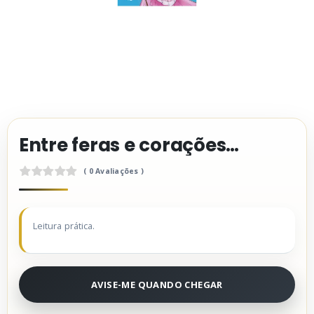
Entre feras e corações feridos
( 0 Avaliações )
Leitura prática.
0
.
0
AVISE-ME QUANDO CHEGAR