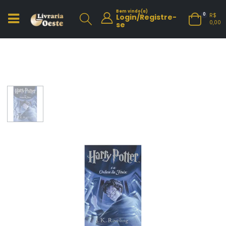
Bem vindo(a)
R$
0
Login/Registre-
0,00
se