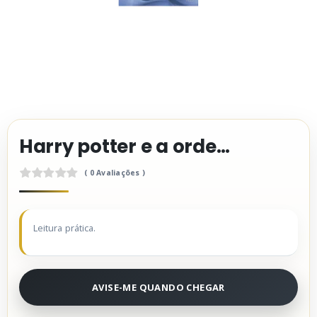
Harry potter e a ordem da fênix
( 0 Avaliações )
Leitura prática.
0
.
0
AVISE-ME QUANDO CHEGAR