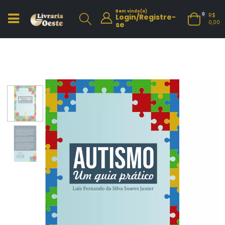
Bem vindo(a)
R$
0
Login/Registre-
0,00
se