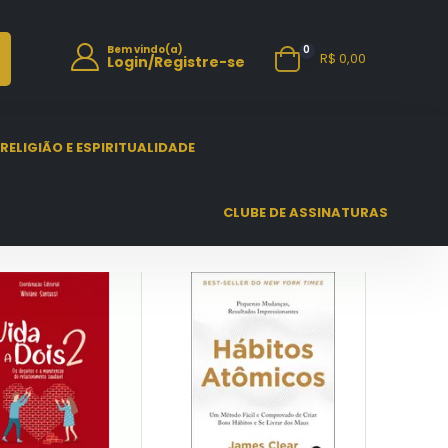
0
Bem vindo(a)
R$ 0,00
Login/Registre-se
RELIGIÃO E ESPIRITUALIDADE
CLUBE DE ASSINATURAS