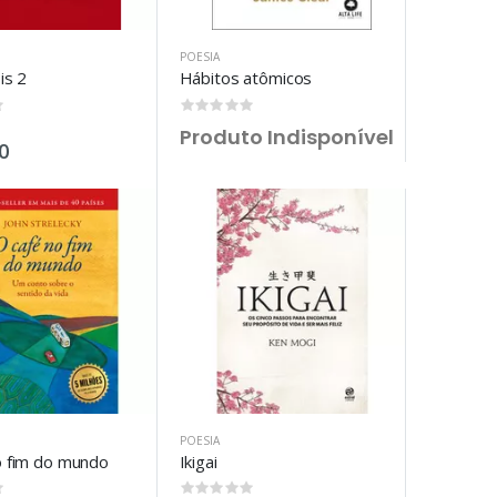
POESIA
is 2
Hábitos atômicos
0
0
Produto Indisponível
0
POESIA
o fim do mundo
Ikigai
0
0