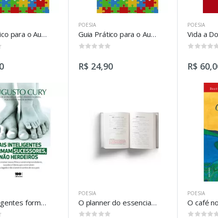
POESIA
POESIA
Guia Prático para o Autismo
Guia Prático para o Autismo - Edição de Bolso
Vida a Do
0
0
0
R$ 24,90
R$ 60,0
POESIA
POESIA
Pais inteligentes formam sucessores, não herdeiros
O planner do essencialismo
O café n
0
0