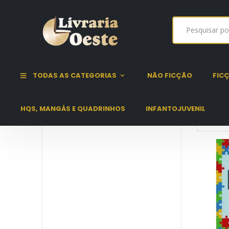
POESIA
TODAS AS CATEGORIAS
NÃO FICÇÃO
FIC
HQS, MANGÁS E QUADRINHOS
INFANTOJUVENIL
POESIA
Poesia Estrangeira
Poesia Brasileira
Antologias
Prosa Poética
Cordel