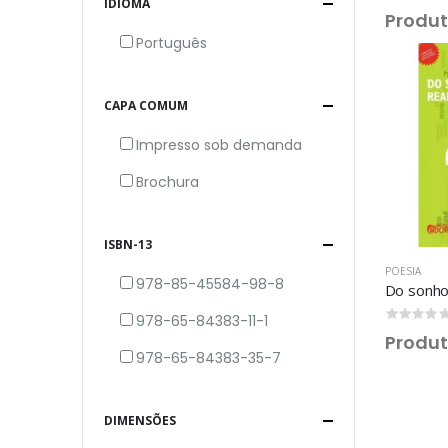
IDIOMA
Produt
Português
CAPA COMUM
Impresso sob demanda
Brochura
ISBN-13
POESIA
978-85-45584-98-8
978-65-84383-11-1
Produt
978-65-84383-35-7
DIMENSÕES